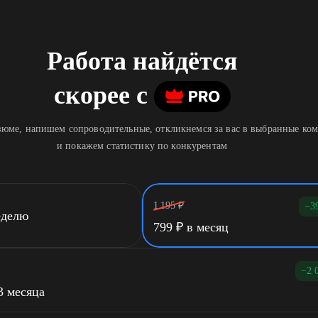
Работа найдётся
скорее
c
юме, напишем сопроводительные, откликнемся за вас в выбранные ко
и покажем статистику по конкурентам
1 195
₽
−3
еделю
799
₽
в месяц
−2 
3 месяца