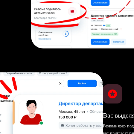
Вас выделя
Резюме ярко под
вас пригласят р