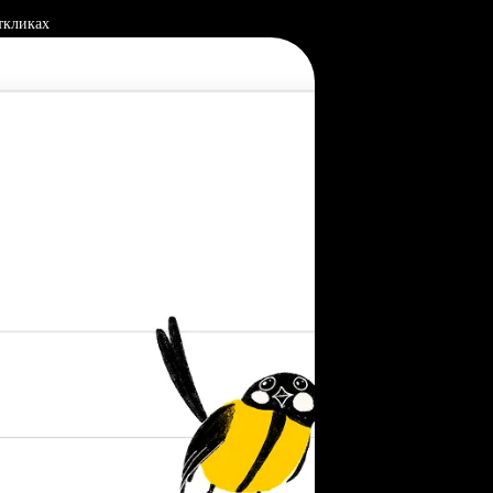
ткликах