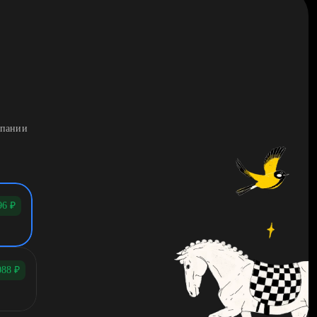
мпании
96
₽
088
₽