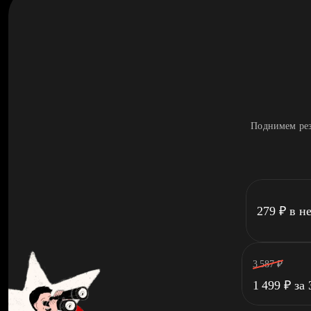
Поднимем рез
279
₽
в н
3 587
₽
1 499
₽
за 