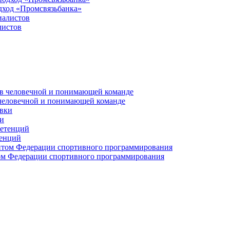
дход «Промсвязьбанка»
листов
 человечной и понимающей команде
и
тенций
м Федерации спортивного программирования