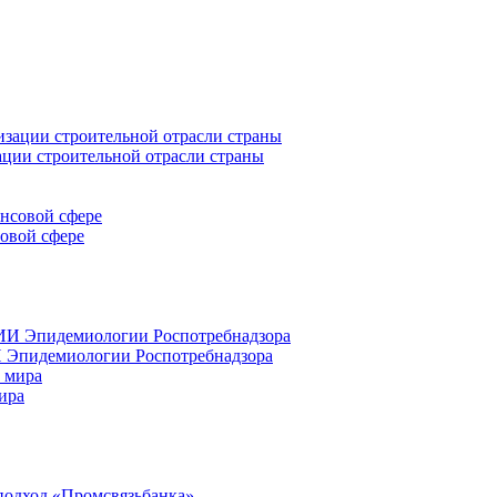
ации строительной отрасли страны
совой сфере
 Эпидемиологии Роспотребнадзора
ира