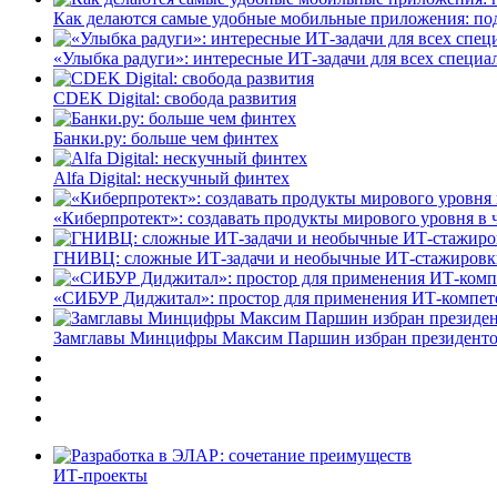
Как делаются самые удобные мобильные приложения: по
«Улыбка радуги»: интересные ИТ-задачи для всех специа
CDEK Digital: свобода развития
Банки.ру: больше чем финтех
Alfa Digital: нескучный финтех
«Киберпротект»: создавать продукты мирового уровня в
ГНИВЦ: сложные ИТ‑задачи и необычные ИТ‑стажировк
«СИБУР Диджитал»: простор для применения ИТ-компе
Замглавы Минцифры Максим Паршин избран президенто
ИТ-проекты