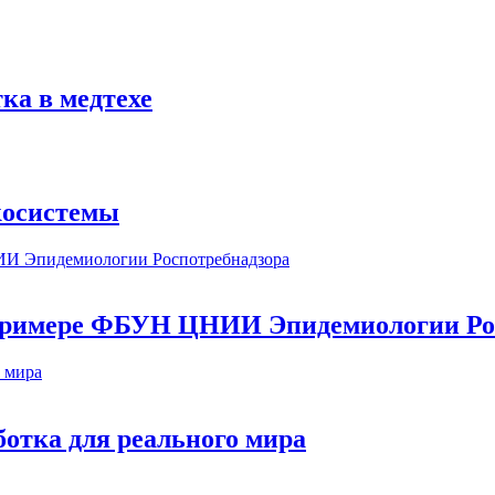
ка в медтехе
косистемы
а примере ФБУН ЦНИИ Эпидемиологии Ро
ботка для реального мира