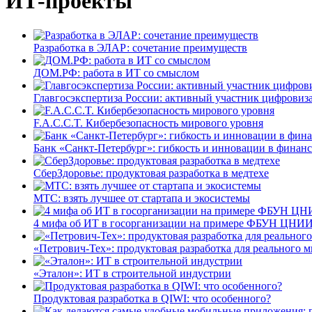
ИТ-проекты
Разработка в ЭЛАР: сочетание преимуществ
ДОМ.РФ: работа в ИТ со смыслом
Главгосэкспертиза России: активный участник цифровиз
F.A.C.C.T. Кибербезопасность мирового уровня
Банк «Санкт-Петербург»: гибкость и инновации в финан
СберЗдоровье: продуктовая разработка в медтехе
МТС: взять лучшее от стартапа и экосистемы
4 мифа об ИТ в госорганизации на примере ФБУН ЦНИИ
«Петрович-Тех»: продуктовая разработка для реального м
«Эталон»: ИТ в строительной индустрии
Продуктовая разработка в QIWI: что особенного?